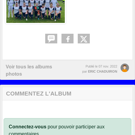
Voir tous les albums
Publié le
07 nov. 2022
par
ERIC CHADUIRON
photos
COMMENTEZ L'ALBUM
Connectez-vous
pour pouvoir participer aux
commentaires.