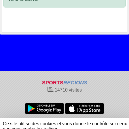
SPORTS
REGIONS
14710
visites
Charte cookies
Gestion des cookies
Ce site utilise des cookies et vous donne le contrôle sur ceux
Informations légales
Signaler un contenu inapproprié
que vous souhaitez activer