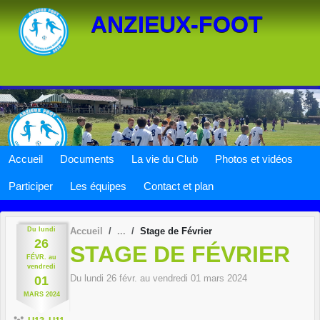
Panneau de gestion des cookies
ANZIEUX-FOOT
Accueil
Documents
La vie du Club
Photos et vidéos
Participer
Les équipes
Contact et plan
Du
lundi
Accueil
Stage de Février
26
STAGE DE FÉVRIER
FÉVR.
au
vendredi
Du
lundi
26
févr.
au
vendredi
01
mars
2024
01
MARS
2024