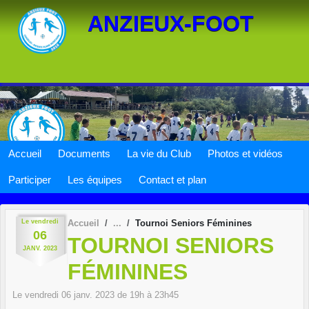
Panneau de gestion des cookies
ANZIEUX-FOOT
Accueil
Documents
La vie du Club
Photos et vidéos
Participer
Les équipes
Contact et plan
Le
vendredi
Accueil
Tournoi Seniors Féminines
06
TOURNOI SENIORS
JANV.
2023
FÉMININES
Le
vendredi
06
janv.
2023
de 19h à 23h45